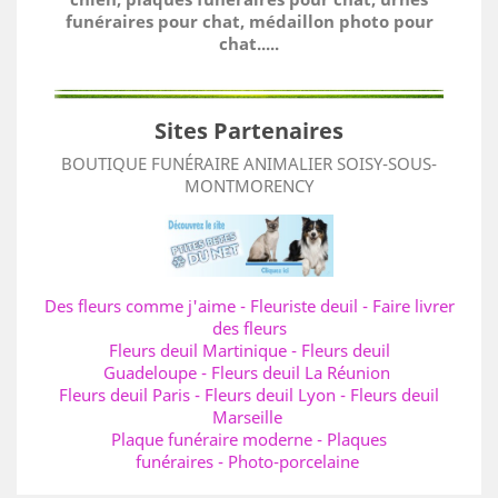
funéraires pour chat, médaillon photo pour
chat.....
Sites Partenaires
BOUTIQUE FUNÉRAIRE ANIMALIER SOISY-SOUS-
MONTMORENCY
Des fleurs comme j'aime
-
Fleuriste deuil
-
Faire livrer
des fleurs
Fleurs deuil Martinique
-
Fleurs deuil
Guadeloupe
-
Fleurs deuil La Réunion
Fleurs deuil Paris
-
Fleurs deuil Lyon
-
Fleurs deuil
Marseille
Plaque funéraire moderne
-
Plaques
funéraires
-
Photo-porcelaine