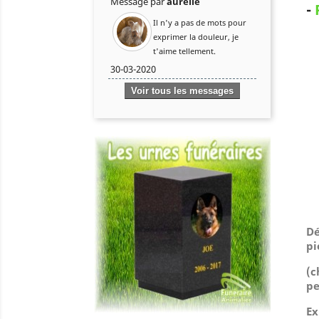
Message par
aurélie
-
Il n'y a pas de mots pour
exprimer la douleur, je
t'aime tellement.
30-03-2020
Voir tous les messages
Dé
pi
(
c
pe
Ex