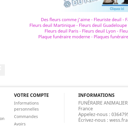
Des fleurs comme j'aime
-
Fleuriste deuil
-
F
Fleurs deuil Martinique
-
Fleurs deuil Guadeloupe
Fleurs deuil Paris
-
Fleurs deuil Lyon
-
Fleu
Plaque funéraire moderne
-
Plaques funérair
Facebook
VOTRE COMPTE
INFORMATIONS
FUNÉRAIRE ANIMALIER
Informations
France
personnelles
Appelez-nous :
036479
Commandes
ion
Écrivez-nous :
wess.fr
Avoirs