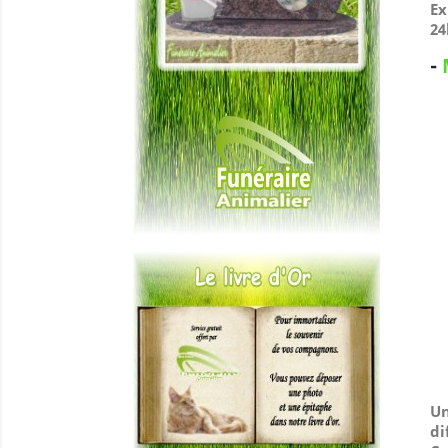
Ex
24
-
Un
di