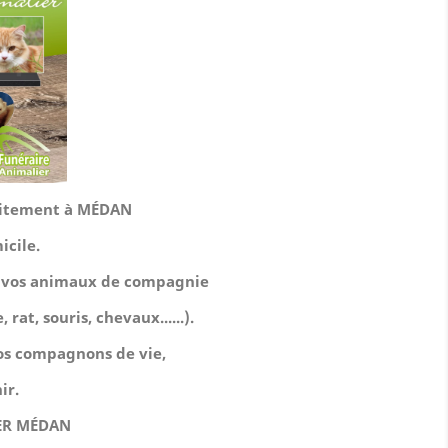
tuitement à MÉDAN
icile.
de vos animaux de compagnie
 rat, souris, chevaux......).
 nos compagnons de vie,
ir.
ER MÉDAN