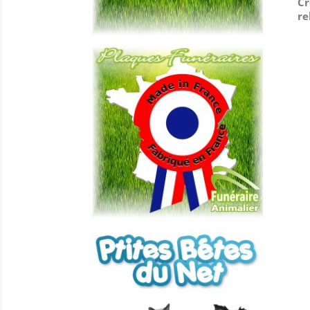
Cr
re