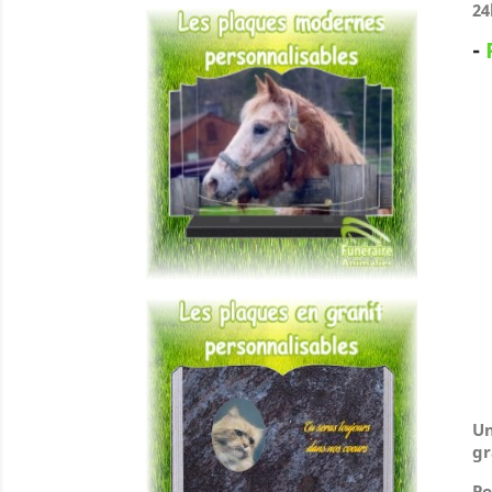
24
-
Un
gr
Po