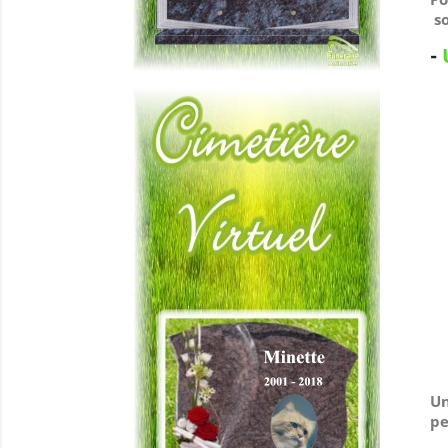
so
-
Un
pe