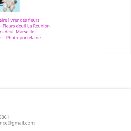
aire livrer des fleurs
-
Fleurs deuil La Réunion
rs deuil Marseille
es
-
Photo-porcelaine
5861
ance@gmail.com