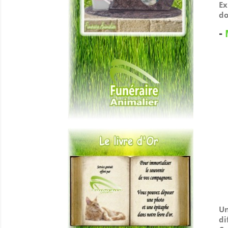
Ex
do
-
Un
di