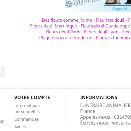
Des fleurs comme j'aime
-
Fleuriste deuil
-
F
Fleurs deuil Martinique
-
Fleurs deuil Guadeloupe
Fleurs deuil Paris
-
Fleurs deuil Lyon
-
Fleu
Plaque funéraire moderne
-
Plaques funérair
Facebook
VOTRE COMPTE
INFORMATIONS
FUNÉRAIRE ANIMALIER
Informations
France
personnelles
Appelez-nous :
036479
Commandes
ion
Écrivez-nous :
wess.fr
Avoirs