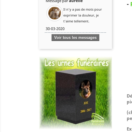
Message par
aurélie
-
Il n'y a pas de mots pour
exprimer la douleur, je
t'aime tellement.
30-03-2020
Voir tous les messages
Dé
pi
(
c
pe
Ex