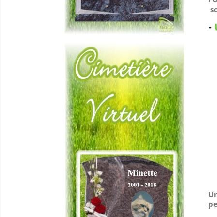
so
-
Un
pe