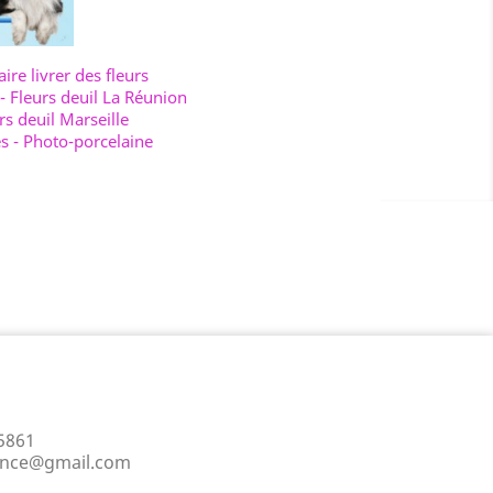
aire livrer des fleurs
-
Fleurs deuil La Réunion
rs deuil Marseille
es
-
Photo-porcelaine
5861
ance@gmail.com