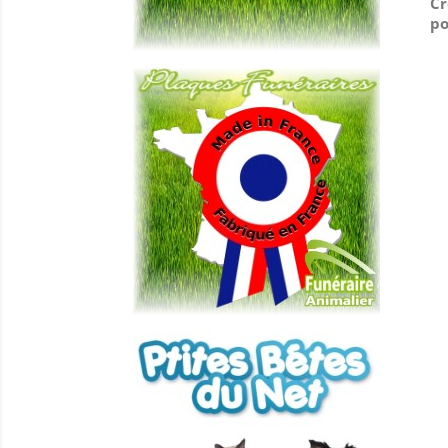
Cr
po