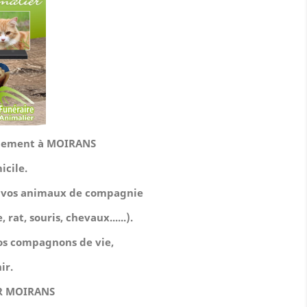
tuitement à MOIRANS
icile.
de vos animaux de compagnie
 rat, souris, chevaux......).
 nos compagnons de vie,
ir.
R MOIRANS