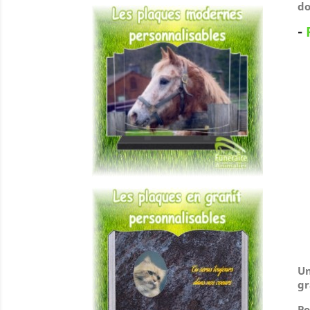
do
-
Un
gr
Po