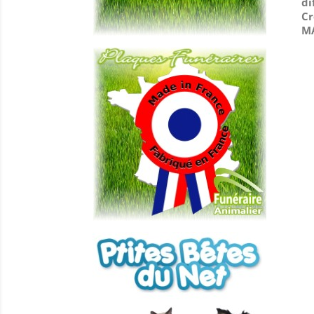
di
Cr
MA