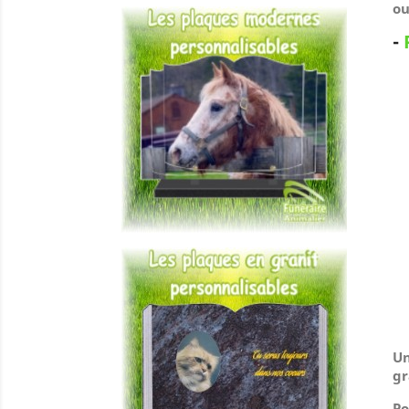
ou
-
Un
gr
Po