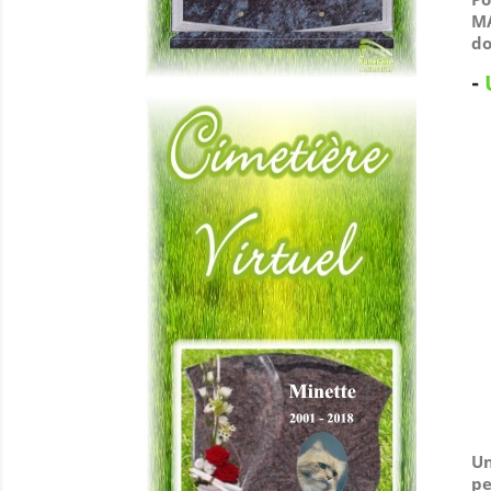
MA
do
-
Un
pe