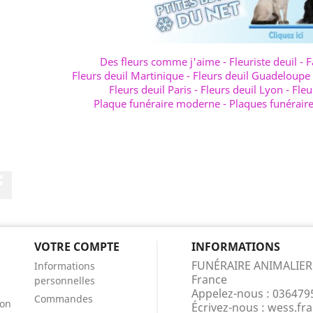
Des fleurs comme j'aime
-
Fleuriste deuil
-
F
Fleurs deuil Martinique
-
Fleurs deuil Guadeloupe
Fleurs deuil Paris
-
Fleurs deuil Lyon
-
Fleu
Plaque funéraire moderne
-
Plaques funérair
Facebook
VOTRE COMPTE
INFORMATIONS
FUNÉRAIRE ANIMALIER
Informations
France
personnelles
Appelez-nous :
036479
Commandes
ion
Écrivez-nous :
wess.fr