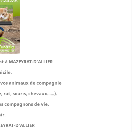
ment à MAZEYRAT-D'ALLIER
icile.
de vos animaux de compagnie
 rat, souris, chevaux......).
 nos compagnons de vie,
ir.
EYRAT-D'ALLIER