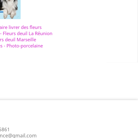
aire livrer des fleurs
-
Fleurs deuil La Réunion
rs deuil Marseille
es
-
Photo-porcelaine
5861
ance@gmail.com