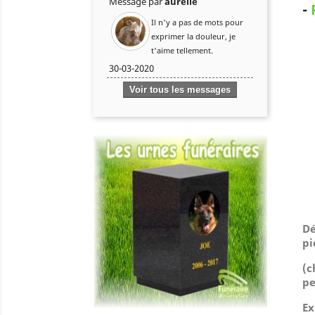
Message par
aurélie
-
Il n'y a pas de mots pour
exprimer la douleur, je
t'aime tellement.
30-03-2020
Voir tous les messages
Dé
pi
(
c
pe
Ex