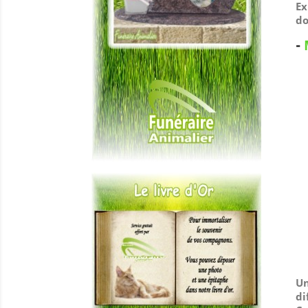
Ex
do
-
Un
di