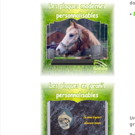
do
-
Un
gr
Po