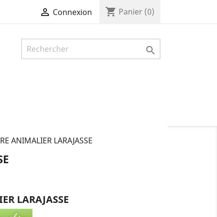
shopping_cart

Panier
(0)
Connexion

RE ANIMALIER LARAJASSE
SE
ER LARAJASSE