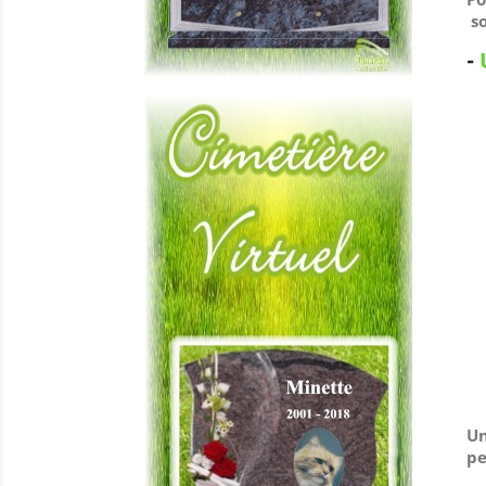
so
-
Un
pe