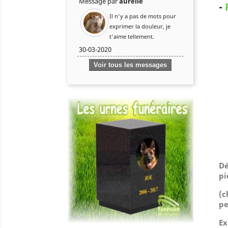
Message par
aurélie
-
Il n'y a pas de mots pour
exprimer la douleur, je
t'aime tellement.
30-03-2020
Voir tous les messages
Dé
pi
(
c
pe
Ex