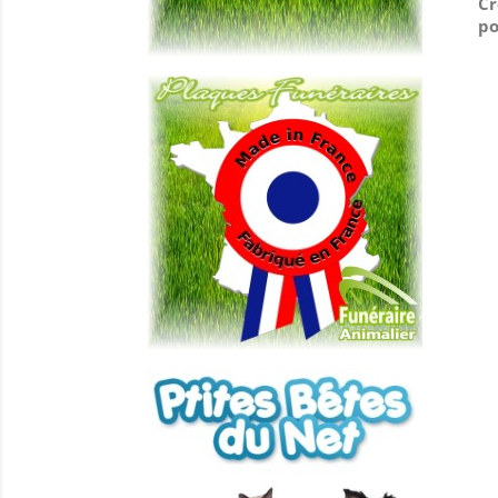
Cr
po