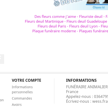
Des fleurs comme j'aime
-
Fleuriste deuil
-
F
Fleurs deuil Martinique
-
Fleurs deuil Guadeloupe
Fleurs deuil Paris
-
Fleurs deuil Lyon
-
Fleu
Plaque funéraire moderne
-
Plaques funérair
Facebook
VOTRE COMPTE
INFORMATIONS
FUNÉRAIRE ANIMALIER
Informations
France
personnelles
Appelez-nous :
036479
Commandes
ion
Écrivez-nous :
wess.fr
Avoirs