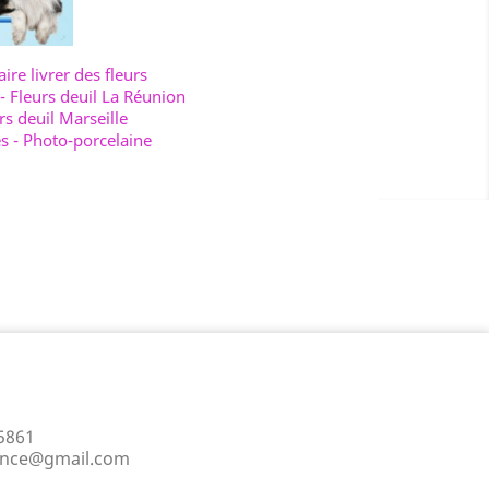
aire livrer des fleurs
-
Fleurs deuil La Réunion
rs deuil Marseille
es
-
Photo-porcelaine
5861
ance@gmail.com