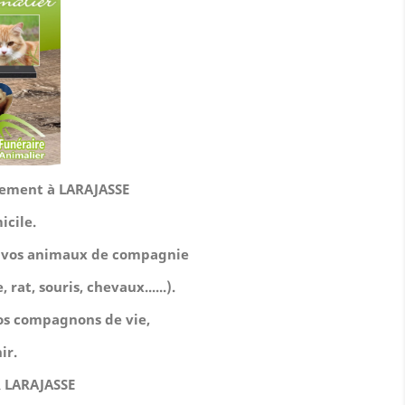
itement à LARAJASSE
icile.
de vos animaux de compagnie
 rat, souris, chevaux......).
 nos compagnons de vie,
ir.
 LARAJASSE