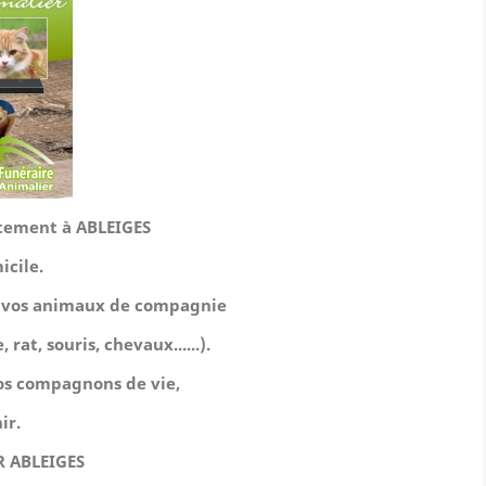
uitement à ABLEIGES
icile.
de vos animaux de compagnie
 rat, souris, chevaux......).
 nos compagnons de vie,
ir.
 ABLEIGES