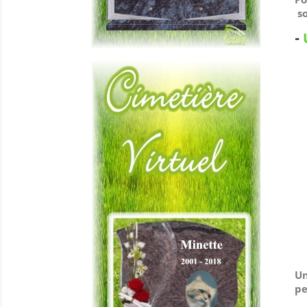
so
-
Un
pe