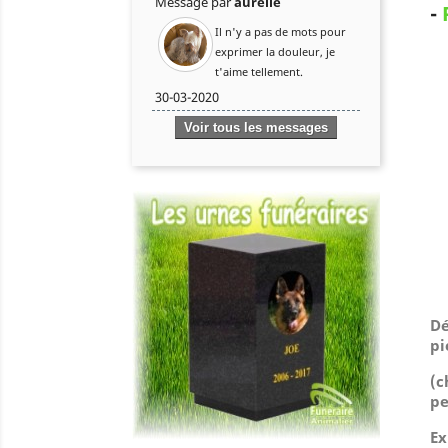
Message par
aurélie
-
Il n'y a pas de mots pour
exprimer la douleur, je
t'aime tellement.
30-03-2020
Voir tous les messages
Dé
pi
(
c
pe
Ex