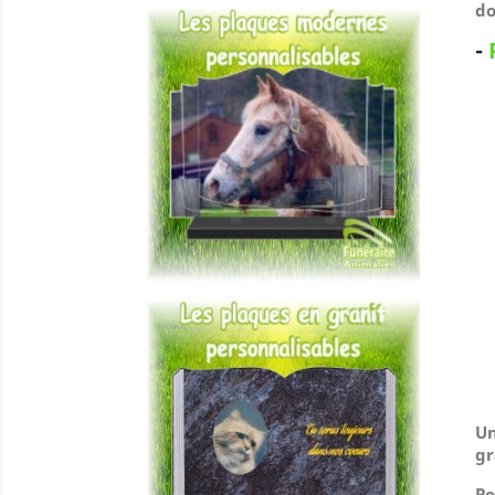
do
-
Un
gr
Po